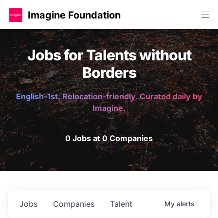
Imagine Foundation
Jobs for Talents without
Borders
English-1st. Relocation-friendly. Curated daily by
Imagine.
0 Jobs at 0 Companies
Jobs
Companies
Talent
My
alerts