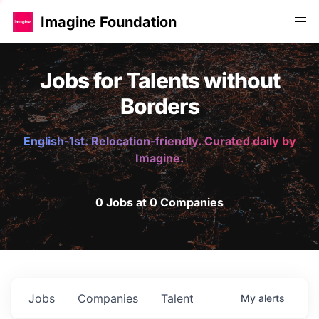
Imagine Foundation
Jobs for Talents without
Borders
English-1st. Relocation-friendly. Curated daily by
Imagine.
0 Jobs at 0 Companies
Jobs
Companies
Talent
My
alerts