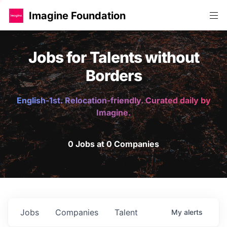
Imagine Foundation
Jobs for Talents without
Borders
English-1st. Relocation-friendly. Curated daily by
Imagine.
0 Jobs at 0 Companies
Jobs
Companies
Talent
My
alerts