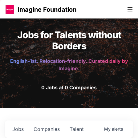
Imagine Foundation
Jobs for Talents without
Borders
English-1st. Relocation-friendly. Curated daily by
Imagine.
0 Jobs at 0 Companies
Jobs
Companies
Talent
My
alerts