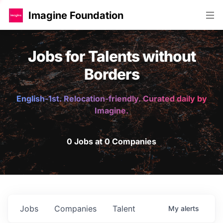
Imagine Foundation
Jobs for Talents without
Borders
English-1st. Relocation-friendly. Curated daily by
Imagine.
0 Jobs at 0 Companies
Jobs
Companies
Talent
My
alerts