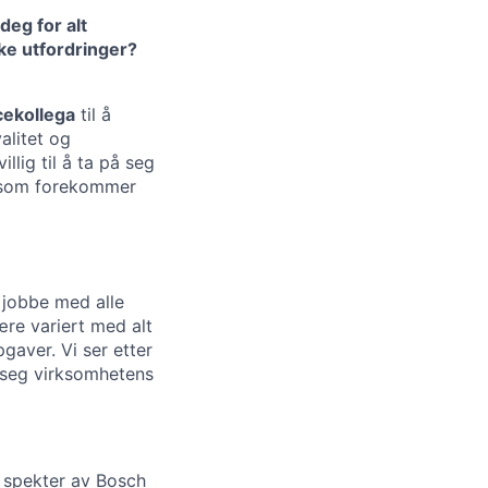
deg for alt
kke utfordringer?
cekollega
til å
alitet og
llig til å ta på seg
d som forekommer
 jobbe med alle
ære variert med alt
pgaver. Vi ser etter
se seg virksomhetens
t spekter av Bosch