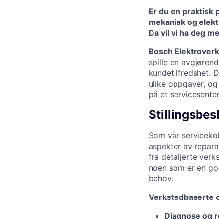
Er du en praktisk 
mekanisk og elektri
Da vil vi ha deg me
Bosch Elektroverk
spille en avgjørend
kundetilfredshet. De
ulike oppgaver, o
på et servicesenter
Stillingsbes
Som vår servicekol
aspekter av repara
fra detaljerte verk
noen som er en god 
behov.
Verkstedbaserte 
Diagnose og r