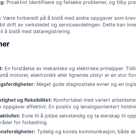
g:
Proaktivt identifisere og feilsøke problemer, og tilby pra
:
Være forberedt på å bistå med andre oppgaver som kreve
bil drift av verkstedet og serviceavdelingen. Dette kan inne
til å bistå med dataregistrering.
ner
t:
En forståelse av mekaniske og elektriske prinsipper. Tidl
må motorer, elektronikk eller lignende utstyr er en stor for
gsferdigheter:
Meget gode diagnostiske evner og en logisk
ighet og fleksibilitet:
Komfortabel med variert arbeidsmen
 oppgaver effektivt. En positiv og lønsingsorientert holdnin
aktivitet:
Evne til å jobbe selvstendig og ta eierskap til op
mråder for forbedring.
nsferdigheter:
Tydelig og konsis kommunikasjon, både skri