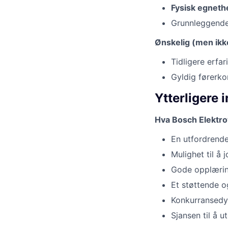
Fysisk egneth
Grunnleggende
Ønskelig (men ikk
Tidligere erfa
Gyldig førerkor
Ytterligere 
Hva Bosch Elektrov
En utfordrende
Mulighet til å
Gode opplærin
Et støttende o
Konkurransedyk
Sjansen til å u