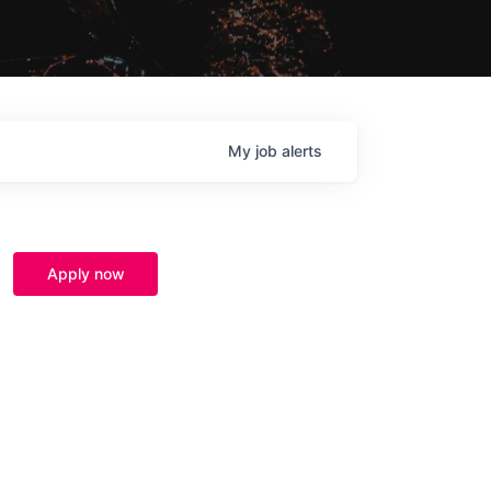
My
job
alerts
Apply now