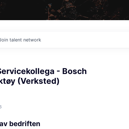
Join talent network
Servicekollega - Bosch
ktøy (Verksted)
6
av bedriften