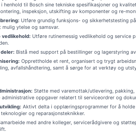
 i henhold til Bosch sine tekniske spesifikasjoner og kvalit
ontering, inspeksjon, utskifting av komponenter og re-mont
ibrering:
Utføre grundig funksjons- og sikkerhetstesting på
st mulig ytelse og samsvar.
vedlikehold:
Utføre rutinemessig vedlikehold og service p
den.
deler:
Bistå med support på bestillinger og lagerstyring av
isering:
Opprettholde et rent, organisert og trygt arbeidsm
ing, avfallshåndtering, samt å sørge for at verktøy og utsty
dministrasjon:
Støtte med varemottak/utlevering, pakking,
administrative oppgaver relatert til serviceordrer og dok
tvikling:
Aktivt delta i opplæringsprogrammer for å holde
 teknologier og reparasjonsteknikker.
amarbeide med andre kolleger, servicerådgivere og støttep
ft.