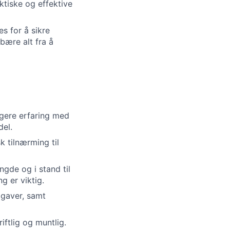
ktiske og effektive
s for å sikre
bære alt fra å
igere erfaring med
del.
 tilnærming til
gde og i stand til
g er viktig.
pgaver, samt
ftlig og muntlig.