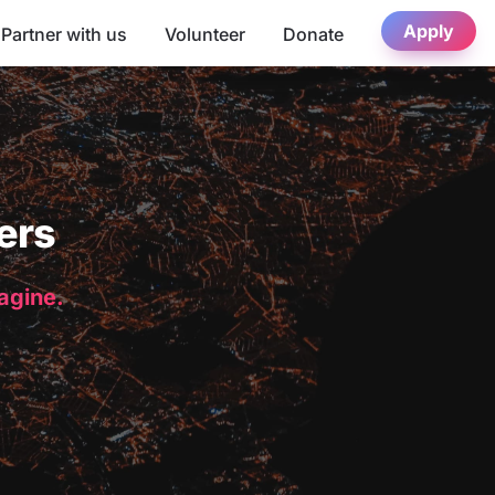
Apply
Partner with us
Volunteer
Donate
ers
magine.