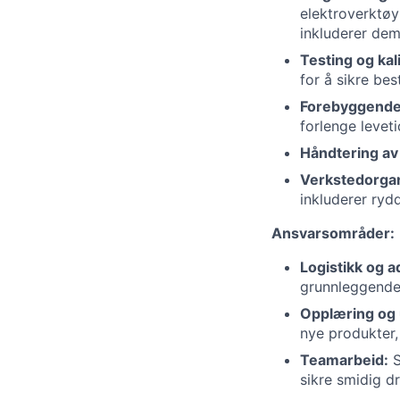
elektroverktøy
inkluderer dem
Testing og kal
for å sikre be
Forebyggende 
forlenge leveti
Håndtering av 
Verkstedorgan
inkluderer rydd
Ansvarsområder:
Logistikk og a
grunnleggende 
Opplæring og u
nye produkter,
Teamarbeid:
S
sikre smidig dri