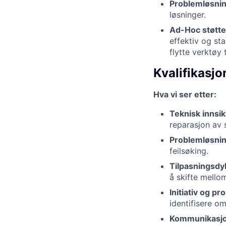
Problemløsnin
løsninger.
Ad-Hoc støtte
effektiv og sta
flytte verktøy 
Kvalifikasjo
Hva vi ser etter:
Teknisk innsik
reparasjon av s
Problemløsnin
feilsøking.
Tilpasningsdykt
å skifte mellom
Initiativ og pro
identifisere o
Kommunikasjo