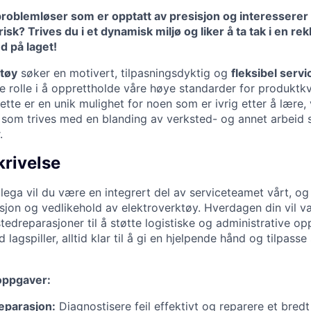
problemløser som er opptatt av presisjon og interesserer 
sk? Trives du i et dynamisk miljø og liker å ta tak i en re
d på laget!
tøy
søker en motivert, tilpasningsdyktig og
fleksibel servi
e rolle i å opprettholde våre høye standarder for produktkv
tte er en unik mulighet for noen som er ivrig etter å lære, vi
g som trives med en blanding av verksted- og annet arbei
.
krivelse
lega vil du være en integrert del av serviceteamet vårt, og
sjon og vedlikehold av elektroverktøy. Hverdagen din vil v
stedreparasjoner til å støtte logistiske og administrative op
lagspiller, alltid klar til å gi en hjelpende hånd og tilpas
oppgaver:
eparasjon:
Diagnostisere feil effektivt og reparere et bred