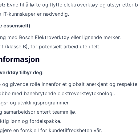
et:
Evne til å løfte og flytte elektroverktøy og utstyr etter 
 IT-kunnskaper er nødvendig.
e essensielt)
ring med Bosch Elektroverktøy eller lignende merker.
t (klasse B), for potensielt arbeid ute i felt.
informasjon
erktøy tilbyr deg:
 og givende rolle innenfor et globalt anerkjent og respekte
 jobbe med banebrytende elektroverktøyteknologi.
gs- og utviklingsprogrammer.
g samarbeidsorientert teammiljø.
tig lønn og fordelspakke.
tgjøre en forskjell for kundetilfredsheten vår.