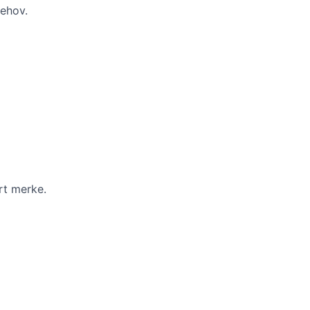
behov.
rt merke.