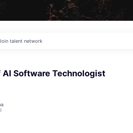
Join talent network
 AI Software Technologist
na
6