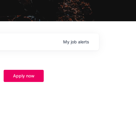
My
job
alerts
Apply now