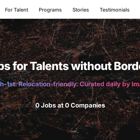
For Talent
Programs
Stories
Testimonials
bs for Talents without Bord
h-1st. Relocation-friendly. Curated daily by I
0 Jobs at 0 Companies