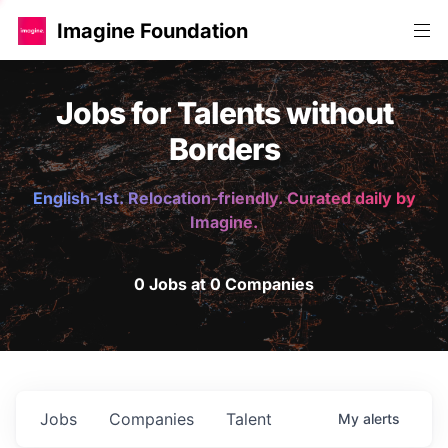
Imagine Foundation
Jobs for Talents without
Borders
English-1st. Relocation-friendly. Curated daily by
Imagine.
0 Jobs at 0 Companies
Jobs
Companies
Talent
My
alerts