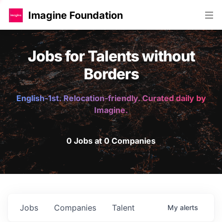
Imagine Foundation
Jobs for Talents without
Borders
English-1st. Relocation-friendly. Curated daily by
Imagine.
0 Jobs at 0 Companies
Jobs
Companies
Talent
My
alerts