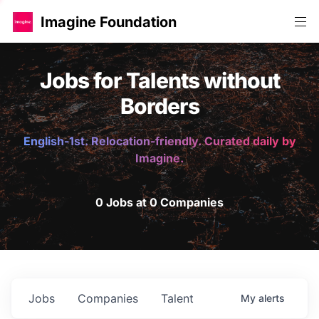
Imagine Foundation
Jobs for Talents without
Borders
English-1st. Relocation-friendly. Curated daily by
Imagine.
0 Jobs at 0 Companies
Jobs
Companies
Talent
My
alerts