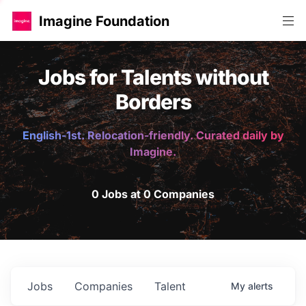
Imagine Foundation
Jobs for Talents without
Borders
English-1st. Relocation-friendly. Curated daily by
Imagine.
0 Jobs at 0 Companies
Jobs
Companies
Talent
My
alerts