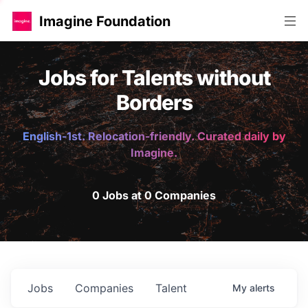
Imagine Foundation
Jobs for Talents without
Borders
English-1st. Relocation-friendly. Curated daily by
Imagine.
0 Jobs at 0 Companies
Jobs
Companies
Talent
My
alerts