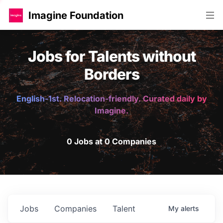
Imagine Foundation
Jobs for Talents without
Borders
English-1st. Relocation-friendly. Curated daily by
Imagine.
0 Jobs at 0 Companies
Jobs
Companies
Talent
My
alerts