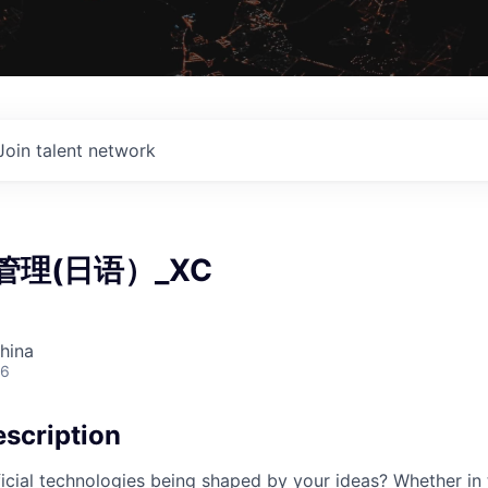
Join talent network
管理(日语）_XC
hina
26
scription
cial technologies being shaped by your ideas? Whether in 