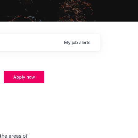
My
job
alerts
Apply now
the areas of