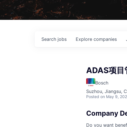
Search
jobs
Explore
companies
ADAS项目
Bosch
Suzhou, Jiangsu, C
Posted
on May 9, 20
Company De
Do you want benefi