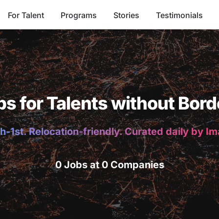
For Talent
Programs
Stories
Testimonials
bs for Talents without Bord
h-1st. Relocation-friendly. Curated daily by I
0 Jobs at 0 Companies