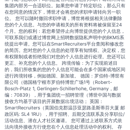
集团内部另一合适职位。如果您申请了特定职位，那么只有
在您同意的情况下，博世才会将您的求职申请转向另一职
位。 您可以随时撤回求职申请，博世将根据相关法律删除
您的个人信息。与您的申请相关的所有资料将被保留至24
个月。您的权利：若您希望停止向博世提供您的个人信息，
可联系我们或通过博世网上招聘数据隐私声明中的BKMS系
统提出申请。您可以在SmartRecruiters平台查阅和修改您
的简历。您对您的个人信息的处理享有知情权、决定权，您
有权限制或者拒绝我们对您的个人信息进行处理。您还可以
更正、补充您的个人信息。 跨境传输：为了实现前述目
的，我们所收集的您的个人信息可能会在多个国家或地区间
进行跨境转移，例如德国、新加坡。 德国：罗伯特-博世有
限公司（德国格宁根市罗伯特博世广场1号（Robert-
Bosch-Platz 1, Gerlingen-Schillerhohe, Germany，邮
编：70839），用于集团统一招聘管理（博世中国与数据
接收方均基于该目的开展数据出境活动； 英国：
SmartRecruiters（英国伯克郡温莎亚瑟路圣斯蒂芬大厦 邮
政区码: SL4 1RU），用于招聘、后期交流联系及分享职位/
活动信息、潜在人才社区邀请。 您可通过上述联系方式依
法向境外接收方行使您在个人信息处理活动中的权利。 存