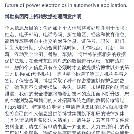
future of power electronics in automotive application.
博世集团网上招聘数据处理同意声明
个人信息及目的：你的如下个人信息将被处理并用于招聘：
姓名、电子邮箱、电话号码、所在地区、经验和教育信息、
简历等应聘者自主提交的附件信息、证件号、职位、部门、
计划入职日期、劳动合同持续时间、工作地点、月薪、年
薪、浮动奖金比例、餐贴、车贴。 博世将依据相关的数据
保护法规，在全球范围内对您的数据进行保密。招聘流程
中，您的个人信息只有在必须时才会被提供给博世以外的第
三方机构(如代理机构)。博世精心挑选了第三方机构并与之
签订了保密合同。博世采取了种种保密措施以保护您的数
据，确保其不会遭受操纵、丢失、破坏、未经授权的访问或
泄漏。我们的安全措施将随着新技术的应用而不断升级。您
的本地浏览器和我们的人才招募系统之间的数据传输通过
https加密。 特定职位申请：申请博世集团的职位就意味着
您将自己的个人信息提供给博世集团旗下相应的法律实体
（具体请见博世集团法人清单）。请注意，若有任何文件或
资料变更，请在所有申请书里一并变更。人力资源部门的员
工可能与您联系，询问您是否同意将您的求职申请转向博世