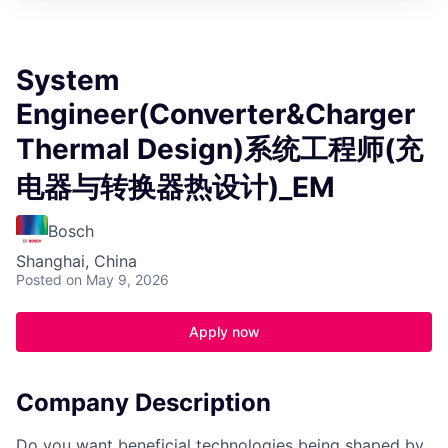
System
Engineer(Converter&Charger
Thermal Design)系统工程师(充
电器与转换器热设计)_EM
Bosch
Shanghai, China
Posted
on May 9, 2026
Apply now
Company Description
Do you want beneficial technologies being shaped by