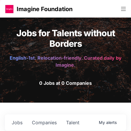
Imagine Foundation
Jobs for Talents without
Borders
English-1st. Relocation-friendly. Curated daily by
Imagine.
0 Jobs at 0 Companies
Jobs
Companies
Talent
My
alerts