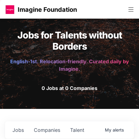
Imagine Foundation
Jobs for Talents without
Borders
English-1st. Relocation-friendly. Curated daily by
Imagine.
0 Jobs at 0 Companies
Jobs
Companies
Talent
My
alerts