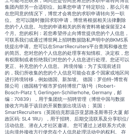
工可能与您联系，询问您是否同意将您的求职申请转向博世
集团内部另一合适职位。如果您申请了特定职位，那么只有
在您同意的情况下，博世才会将您的求职申请转向另一职
位。 您可以随时撤回求职申请，博世将根据相关法律删除
您的个人信息。与您的申请相关的所有资料将被保留至24
个月。您的权利：若您希望停止向博世提供您的个人信息，
可联系我们或通过博世网上招聘数据隐私声明中的BKMS系
统提出申请。您可以在SmartRecruiters平台查阅和修改您
的简历。您对您的个人信息的处理享有知情权、决定权，您
有权限制或者拒绝我们对您的个人信息进行处理。您还可以
更正、补充您的个人信息。 跨境传输：为了实现前述目
的，我们所收集的您的个人信息可能会在多个国家或地区间
进行跨境转移，例如德国、新加坡。 德国：罗伯特-博世有
限公司（德国格宁根市罗伯特博世广场1号（Robert-
Bosch-Platz 1, Gerlingen-Schillerhohe, Germany，邮
编：70839），用于集团统一招聘管理（博世中国与数据
接收方均基于该目的开展数据出境活动； 英国：
SmartRecruiters（英国伯克郡温莎亚瑟路圣斯蒂芬大厦 邮
政区码: SL4 1RU），用于招聘、后期交流联系及分享职位/
活动信息、潜在人才社区邀请。 您可通过上述联系方式依
法向境外接收方行使您在个人信息处理活动中的权利。 存