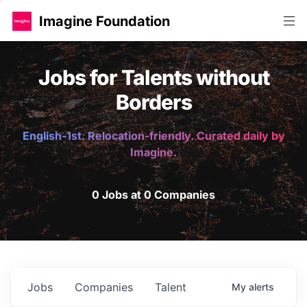
Imagine Foundation
Jobs for Talents without
Borders
English-1st. Relocation-friendly. Curated daily by
Imagine.
0 Jobs at 0 Companies
Jobs
Companies
Talent
My
alerts