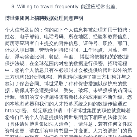
Willing to travel frequently. 能适应经常出差。
博世集团网上招聘数据处理同意声明
个人信息及目的：你的如下个人信息将被处理并用于招聘：
姓名、电子邮箱、电话号码、所在地区、经验和教育信息、
简历等应聘者自主提交的附件信息、证件号、职位、部门、
计划入职日期、劳动合同持续时间、工作地点、月薪、年
薪、浮动奖金比例、餐贴、车贴。 博世将依据相关的数据
保护法规，在全球范围内对您的数据进行保密。招聘流程
中，您的个人信息只有在必须时才会被提供给博世以外的第
三方机构(如代理机构)。博世精心挑选了第三方机构并与之
签订了保密合同。博世采取了种种保密措施以保护您的数
据，确保其不会遭受操纵、丢失、破坏、未经授权的访问或
泄漏。我们的安全措施将随着新技术的应用而不断升级。您
的本地浏览器和我们的人才招募系统之间的数据传输通过
https加密。 特定职位申请：申请博世集团的职位就意味着
您将自己的个人信息提供给博世集团旗下相应的法律实体
（具体请见博世集团法人清单）。请注意，若有任何文件或
资料变更，请在所有申请书里一并变更。人力资源部门的员