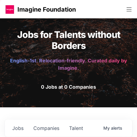
Imagine Foundation
Jobs for Talents without
Borders
English-1st. Relocation-friendly. Curated daily by
Imagine.
0 Jobs at 0 Companies
Jobs
Companies
Talent
My
alerts