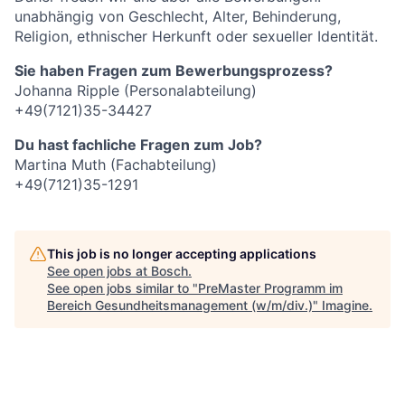
unabhängig von Geschlecht, Alter, Behinderung,
Religion, ethnischer Herkunft oder sexueller Identität.
Sie haben Fragen zum Bewerbungsprozess?
Johanna Ripple (Personalabteilung)
+49(7121)35-34427
Du hast fachliche Fragen zum Job?
Martina Muth (Fachabteilung)
+49(7121)35-1291
This job is no longer accepting applications
See open jobs at
Bosch
.
See open jobs similar to "
PreMaster Programm im
Bereich Gesundheitsmanagement (w/m/div.)
"
Imagine
.