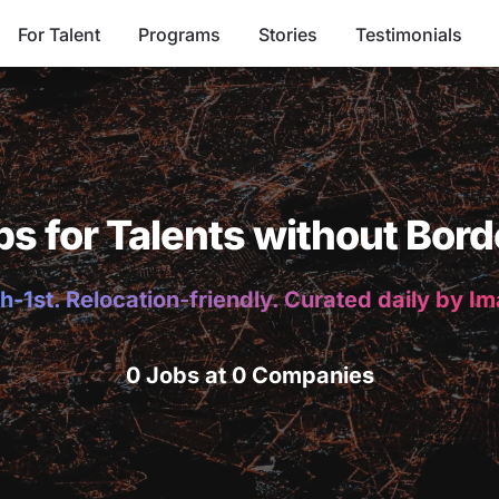
For Talent
Programs
Stories
Testimonials
bs for Talents without Bord
h-1st. Relocation-friendly. Curated daily by I
0 Jobs at 0 Companies