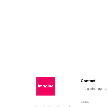
Contact 
info@joinimagine
m
Team