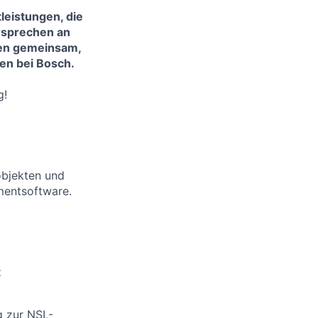
leistungen, die
rsprechen an
sen gemeinsam,
en bei Bosch.
g!
objekten und
mentsoftware.
z
g zur NSL-