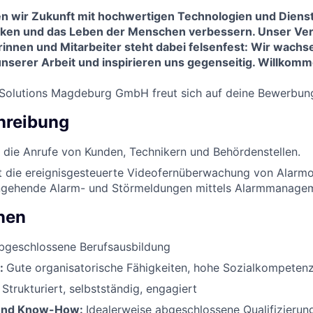
en wir Zukunft mit hochwertigen Technologien und Dienst
ken und das Leben der Menschen verbessern. Unser Ve
rinnen und Mitarbeiter steht dabei felsenfest: Wir wach
nserer Arbeit und inspirieren uns gegenseitig. Willkomm
 Solutions Magdeburg GmbH freut sich auf deine Bewerbun
hreibung
 die Anrufe von Kunden, Technikern und Behördenstellen.
 die ereignisgesteuerte Videofernüberwachung von Alarm
ingehende Alarm- und Störmeldungen mittels Alarmmanage
onen
bgeschlossene Berufsausbildung
t:
Gute organisatorische Fähigkeiten, hohe Sozialkompeten
Strukturiert, selbstständig, engagiert
 und Know-How:
Idealerweise abgeschlossene Qualifizierun