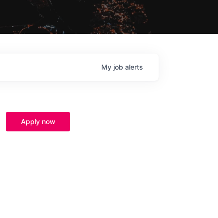
My
job
alerts
Apply now