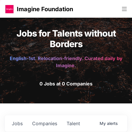
Imagine Foundation
Jobs for Talents without
Borders
English-1st. Relocation-friendly. Curated daily by
Imagine.
0 Jobs at 0 Companies
Jobs
Companies
Talent
My
alerts