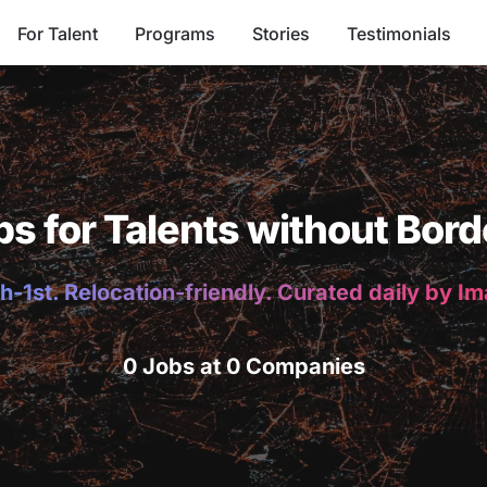
For Talent
Programs
Stories
Testimonials
bs for Talents without Bord
h-1st. Relocation-friendly. Curated daily by I
0 Jobs at 0 Companies