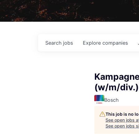
Search
jobs
Explore
companies
Kampagnen
(w/m/div.)
Bosch
This job is no 
See open jobs a
See open jobs si