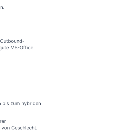
n.
n Outbound-
gute MS-Office
en bis zum hybriden
rer
 von Geschlecht,