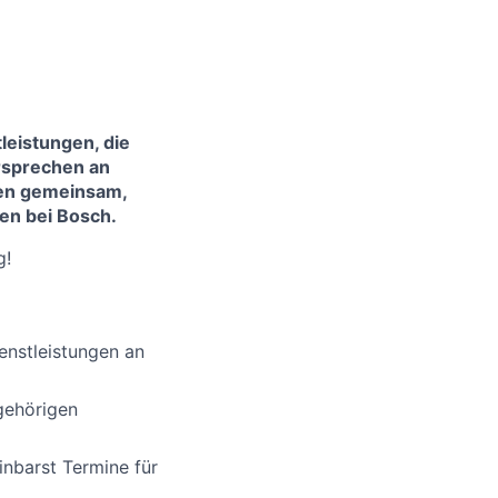
leistungen, die
rsprechen an
sen gemeinsam,
en bei Bosch.
g!
enstleistungen an
gehörigen
inbarst Termine für