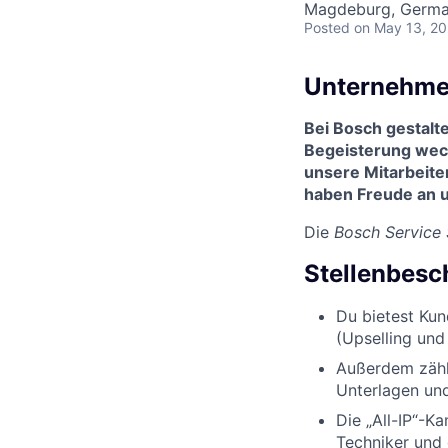
Magdeburg, Germ
Posted
on May 13, 2
Unternehme
Bei Bosch gestalt
Begeisterung wec
unsere Mitarbeite
haben Freude an u
Die
Bosch Service
Stellenbesc
Du bietest Kun
(Upselling und
Außerdem zähl
Unterlagen un
Die „All-IP“-K
Techniker und 