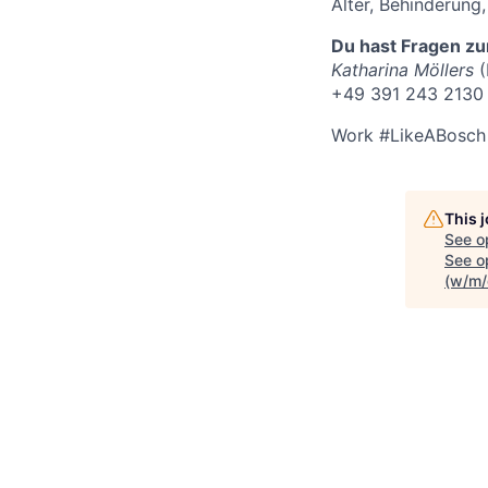
Alter, Behinderung,
Du hast Fragen 
Katharina Möllers
(
+49 391 243 2130
Work #LikeABosch 
This 
See o
See op
(w/m/