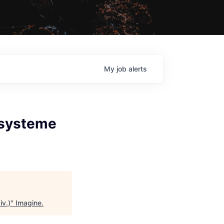
My
job
alerts
ssysteme
v.)
"
Imagine
.