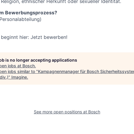
 Religion, ethnischer Herkunft oder sexueller Identität.
zum Bewerbungsprozess?
Personalabteilung)
beginnt hier: Jetzt bewerben!
job is no longer accepting applications
pen jobs at
Bosch
.
en jobs similar to "
Kampagnenmanager für Bosch Sicherheitssyst
div.)
"
Imagine
.
See more open positions at
Bosch