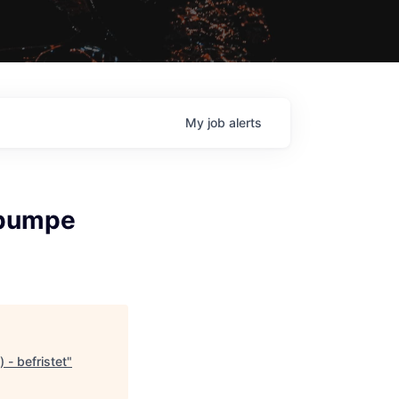
My
job
alerts
epumpe
- befristet
"