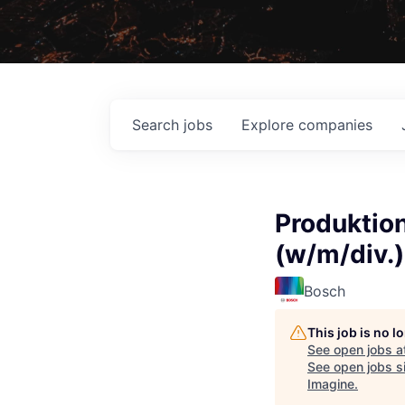
Search
jobs
Explore
companies
Produktio
(w/m/div.)
Bosch
This job is no 
See open jobs a
See open jobs si
Imagine
.