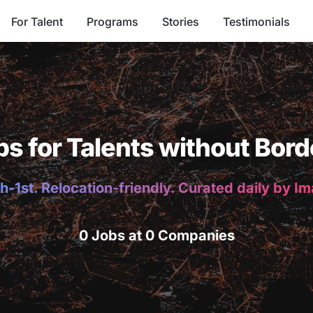
For Talent
Programs
Stories
Testimonials
bs for Talents without Bord
h-1st. Relocation-friendly. Curated daily by I
0 Jobs at 0 Companies