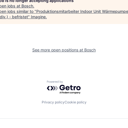
job is no longer accepting applications
pen jobs at
Bosch
.
en jobs similar to "
Produktionsmitarbeiter Indoor Unit Wärmepump
iv.) - befristet
"
Imagine
.
See more open positions at
Bosch
Powered by Getro.com
Privacy policy
Cookie policy