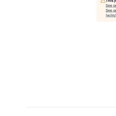
This 
See o
See op
(w/m/d