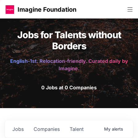
Imagine Foundation
Jobs for Talents without
Borders
English-1st. Relocation-friendly. Curated daily by
Imagine.
0 Jobs at 0 Companies
Jobs
Companies
Talent
My
alerts