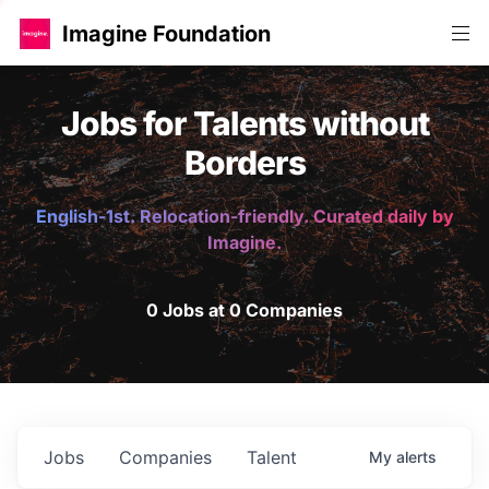
Imagine Foundation
Jobs for Talents without
Borders
English-1st. Relocation-friendly. Curated daily by
Imagine.
0 Jobs at 0 Companies
Jobs
Companies
Talent
My
alerts