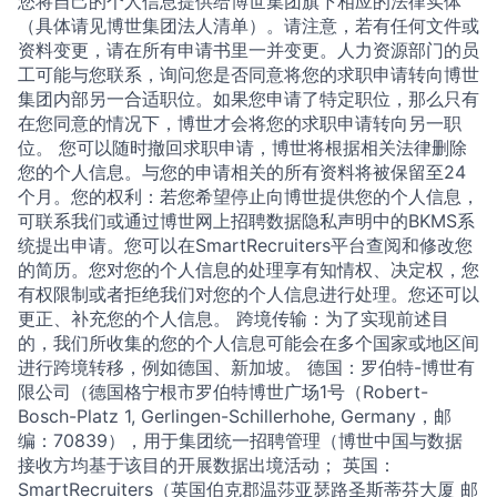
您将自己的个人信息提供给博世集团旗下相应的法律实体
（具体请见博世集团法人清单）。请注意，若有任何文件或
资料变更，请在所有申请书里一并变更。人力资源部门的员
工可能与您联系，询问您是否同意将您的求职申请转向博世
集团内部另一合适职位。如果您申请了特定职位，那么只有
在您同意的情况下，博世才会将您的求职申请转向另一职
位。 您可以随时撤回求职申请，博世将根据相关法律删除
您的个人信息。与您的申请相关的所有资料将被保留至24
个月。您的权利：若您希望停止向博世提供您的个人信息，
可联系我们或通过博世网上招聘数据隐私声明中的BKMS系
统提出申请。您可以在SmartRecruiters平台查阅和修改您
的简历。您对您的个人信息的处理享有知情权、决定权，您
有权限制或者拒绝我们对您的个人信息进行处理。您还可以
更正、补充您的个人信息。 跨境传输：为了实现前述目
的，我们所收集的您的个人信息可能会在多个国家或地区间
进行跨境转移，例如德国、新加坡。 德国：罗伯特-博世有
限公司（德国格宁根市罗伯特博世广场1号（Robert-
Bosch-Platz 1, Gerlingen-Schillerhohe, Germany，邮
编：70839），用于集团统一招聘管理（博世中国与数据
接收方均基于该目的开展数据出境活动； 英国：
SmartRecruiters（英国伯克郡温莎亚瑟路圣斯蒂芬大厦 邮