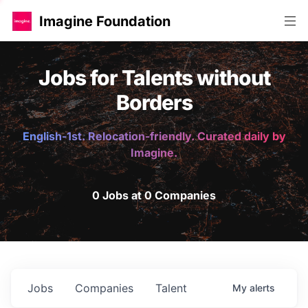
Imagine Foundation
Jobs for Talents without
Borders
English-1st. Relocation-friendly. Curated daily by
Imagine.
0 Jobs at 0 Companies
Jobs
Companies
Talent
My
alerts