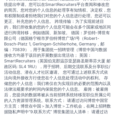
统提出申请。您可以在SmartRecruiters平台查阅和修改您
的简历。您对您的个人信息的处理享有知情权、决定权，您
有权限制或者拒绝我们对您的个人信息进行处理。您还可以
更正、补充您的个人信息。 跨境传输：为了实现前述目
的，我们所收集的您的个人信息可能会在多个国家或地区间
进行跨境转移，例如德国、新加坡。 德国：罗伯特-博世有
限公司（德国格宁根市罗伯特博世广场1号（Robert-
Bosch-Platz 1, Gerlingen-Schillerhohe, Germany，邮
编：70839），用于集团统一招聘管理（博世中国与数据
接收方均基于该目的开展数据出境活动； 英国：
SmartRecruiters（英国伯克郡温莎亚瑟路圣斯蒂芬大厦 邮
政区码: SL4 1RU），用于招聘、后期交流联系及分享职位/
活动信息、潜在人才社区邀请。 您可通过上述联系方式依
法向境外接收方行使您在个人信息处理活动中的权利。 存
储您的个人信息：我们将仅在为实现目的必要的范围内以及
法律法规要求的时间内保留您的个人信息。 雇佣：被雇佣
后，您提供的数据将被从当前招聘系统转移至职位所属公司
的人力资源管理系统。联系方式： 请通过访问博世中国官
方主页：博世在中国＞加入博世＞工作机会，在网上招聘数
据隐私声明中“9.联系方式” 博世集团法人清单： 请通过访