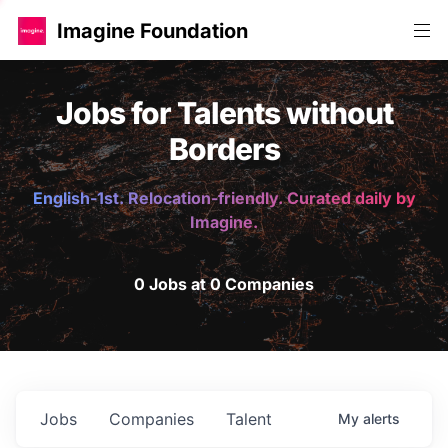
Imagine Foundation
Jobs for Talents without
Borders
English-1st. Relocation-friendly. Curated daily by
Imagine.
0 Jobs at 0 Companies
Jobs
Companies
Talent
My
alerts