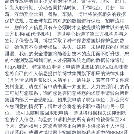
简历等应聘者自主提交的附件信息、证件号、职位、部门、
计划入职日期、劳动合同持续时间、工作地点、月薪、年
薪、浮动奖金比例、餐贴、车贴。 博世将依据相关的数据
保护法规，在全球范围内对您的数据进行保密。招聘流程
中，您的个人信息只有在必须时才会被提供给博世以外的第
三方机构(如代理机构)。博世精心挑选了第三方机构并与之
签订了保密合同。博世采取了种种保密措施以保护您的数
据，确保其不会遭受操纵、丢失、破坏、未经授权的访问或
泄漏。我们的安全措施将随着新技术的应用而不断升级。您
的本地浏览器和我们的人才招募系统之间的数据传输通过
https加密。 特定职位申请：申请博世集团的职位就意味着
您将自己的个人信息提供给博世集团旗下相应的法律实体
（具体请见博世集团法人清单）。请注意，若有任何文件或
资料变更，请在所有申请书里一并变更。人力资源部门的员
工可能与您联系，询问您是否同意将您的求职申请转向博世
集团内部另一合适职位。如果您申请了特定职位，那么只有
在您同意的情况下，博世才会将您的求职申请转向另一职
位。 您可以随时撤回求职申请，博世将根据相关法律删除
您的个人信息。与您的申请相关的所有资料将被保留至24
个月。您的权利：若您希望停止向博世提供您的个人信息，
可联系我们或通过博世网上招聘数据隐私声明中的BKMS系