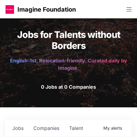
Imagine Foundation
Jobs for Talents without
Borders
English-1st. Relocation-friendly. Curated daily by
Imagine.
0 Jobs at 0 Companies
Jobs
Companies
Talent
My
alerts