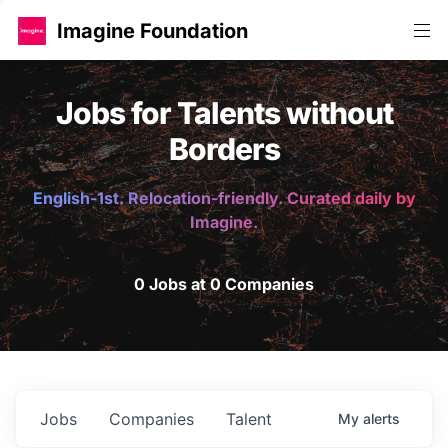
Imagine Foundation
Jobs for Talents without
Borders
English-1st. Relocation-friendly. Curated daily by
Imagine.
0 Jobs at 0 Companies
Jobs
Companies
Talent
My
alerts