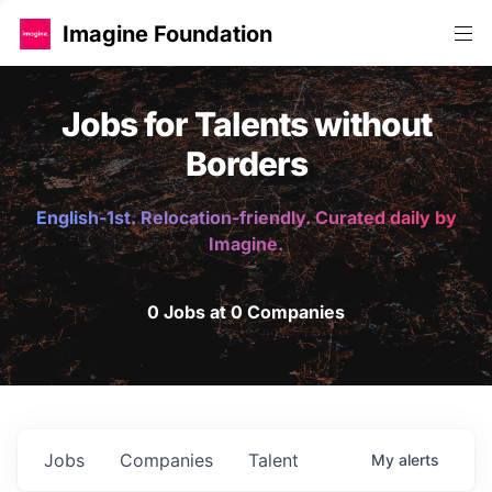
Imagine Foundation
Jobs for Talents without
Borders
English-1st. Relocation-friendly. Curated daily by
Imagine.
0 Jobs at 0 Companies
Jobs
Companies
Talent
My
alerts