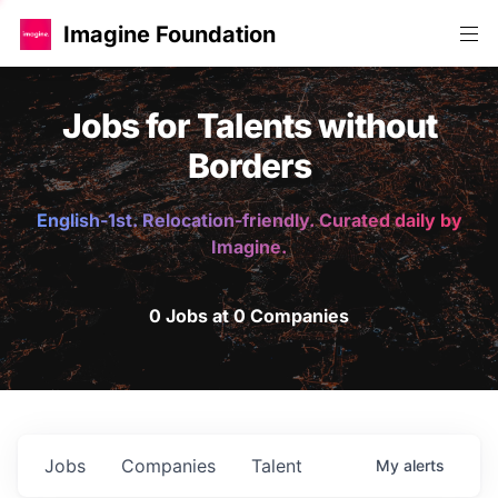
Imagine Foundation
Jobs for Talents without
Borders
English-1st. Relocation-friendly. Curated daily by
Imagine.
0 Jobs at 0 Companies
Jobs
Companies
Talent
My
alerts