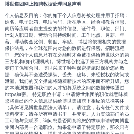
博世集团网上招聘数据处理同意声明
个人信息及目的：你的如下个人信息将被处理并用于招聘：
姓名、电子邮箱、电话号码、所在地区、经验和教育信息、
简历等应聘者自主提交的附件信息、证件号、职位、部门、
计划入职日期、劳动合同持续时间、工作地点、月薪、年
薪、浮动奖金比例、餐贴、车贴。 博世将依据相关的数据
保护法规，在全球范围内对您的数据进行保密。招聘流程
中，您的个人信息只有在必须时才会被提供给博世以外的第
三方机构(如代理机构)。博世精心挑选了第三方机构并与之
签订了保密合同。博世采取了种种保密措施以保护您的数
据，确保其不会遭受操纵、丢失、破坏、未经授权的访问或
泄漏。我们的安全措施将随着新技术的应用而不断升级。您
的本地浏览器和我们的人才招募系统之间的数据传输通过
https加密。 特定职位申请：申请博世集团的职位就意味着
您将自己的个人信息提供给博世集团旗下相应的法律实体
（具体请见博世集团法人清单）。请注意，若有任何文件或
资料变更，请在所有申请书里一并变更。人力资源部门的员
工可能与您联系，询问您是否同意将您的求职申请转向博世
集团内部另一合适职位。如果您申请了特定职位，那么只有
在您同意的情况下，博世才会将您的求职申请转向另一职