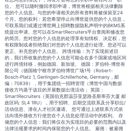
位。 您可以随时撤回求职申请，博世将根据相关法律删除
您的个人信息。与您的申请相关的所有资料将被保留至24
个月。您的权利：若您希望停止向博世提供您的个人信息，
可联系我们或通过博世网上招聘数据隐私声明中的BKMS系
统提出申请。您可以在SmartRecruiters平台查阅和修改您
的简历。您对您的个人信息的处理享有知情权、决定权，您
有权限制或者拒绝我们对您的个人信息进行处理。您还可以
更正、补充您的个人信息。 跨境传输：为了实现前述目
的，我们所收集的您的个人信息可能会在多个国家或地区间
进行跨境转移，例如德国、新加坡。 德国：罗伯特-博世有
限公司（德国格宁根市罗伯特博世广场1号（Robert-
Bosch-Platz 1, Gerlingen-Schillerhohe, Germany，邮
编：70839），用于集团统一招聘管理（博世中国与数据
接收方均基于该目的开展数据出境活动； 英国：
SmartRecruiters（英国伯克郡温莎亚瑟路圣斯蒂芬大厦 邮
政区码: SL4 1RU），用于招聘、后期交流联系及分享职位/
活动信息、潜在人才社区邀请。 您可通过上述联系方式依
法向境外接收方行使您在个人信息处理活动中的权利。 存
储您的个人信息：我们将仅在为实现目的必要的范围内以及
法律法规要求的时间内保留您的个人信息。 雇佣：被雇佣