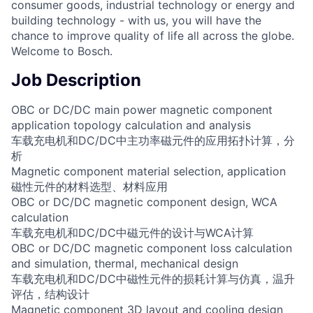
consumer goods, industrial technology or energy and
building technology - with us, you will have the
chance to improve quality of life all across the globe.
Welcome to Bosch.
Job Description
OBC or DC/DC main power magnetic component
application topology calculation and analysis
车载充电机和DC/DC中主功率磁元件的应用拓扑计算，分
析
Magnetic component material selection, application
磁性元件的材料选型、材料应用
OBC or DC/DC magnetic component design, WCA
calculation
车载充电机和DC/DC中磁元件的设计与WCA计算
OBC or DC/DC magnetic component loss calculation
and simulation, thermal, mechanical design
车载充电机和DC/DC中磁性元件的损耗计算与仿真，温升
评估，结构设计
Magnetic component 3D layout and cooling design