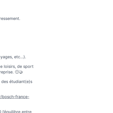
éressement.
oyages, etc…).
 loisirs, de sport
eprise. 🙂🤝
 des étudiant(e)s
/bosch-france-
l’équilibre entre