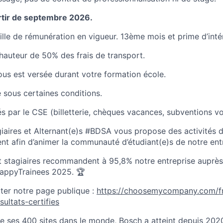
artir de septembre 2026.
grille de rémunération en vigueur. 13ème mois et prime d’int
auteur de 50% des frais de transport.
us est versée durant votre formation école.
e sous certaines conditions.
 par le CSE (billetterie, chèques vacances, subventions v
iaires et Alternant(e)s #BDSA vous propose des activités de
t afin d’animer la communauté d’étudiant(e)s de notre entr
t stagiaires recommandent à 95,8% notre entreprise auprès
HappyTrainees 2025. 🏆
iter notre page publique :
https://choosemycompany.com/fr
sultats-certifies
e ses 400 sites dans le monde, Bosch a atteint depuis 2020 