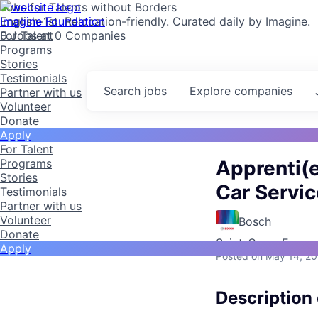
Jobs for Talents without Borders
Imagine Foundation
English-1st. Relocation-friendly. Curated daily by Imagine.
For Talent
0 Jobs at 0 Companies
Programs
Stories
Testimonials
Search
jobs
Explore
companies
Partner with us
Volunteer
Donate
Apply
For Talent
Programs
Apprenti(
Stories
Car Servic
Testimonials
Partner with us
Volunteer
Bosch
Donate
Saint-Ouen, France
Apply
Posted
on May 14, 2
Description 