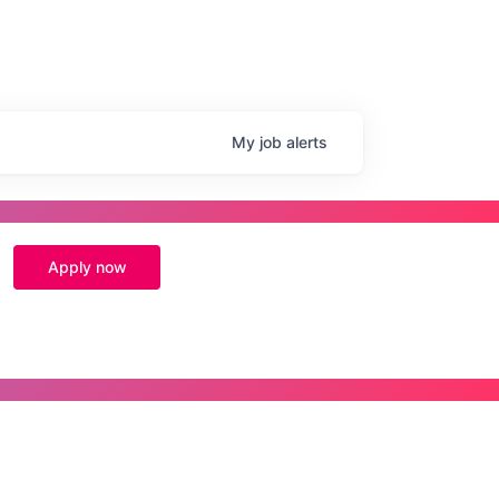
My
job
alerts
Apply now