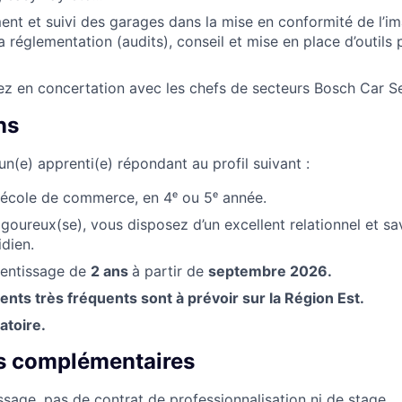
t et suivi des garages dans la mise en conformité de l’i
a réglementation (audits), conseil et mise en place d’outils
rez en concertation avec les chefs de secteurs Bosch Car Se
ns
n(e) apprenti(e) répondant au profil suivant :
 école de commerce, en 4ᵉ ou 5ᵉ année.
goureux(se), vous disposez d’un excellent relationnel et sa
idien.
rentissage de
2 ans
à partir de
septembre 2026.
ts très fréquents sont à prévoir sur la Région Est.
atoire.
s complémentaires
ssage, pas de contrat de professionnalisation ni de stage.