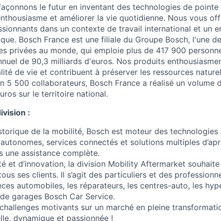
açonnons le futur en inventant des technologies de pointe 
'enthousiasme et améliorer la vie quotidienne. Nous vous off
ssionnants dans un contexte de travail international et un 
que. Bosch France est une filiale du Groupe Bosch, l'une d
lles privées au monde, qui emploie plus de 417 900 personne
annuel de 90,3 milliards d'euros. Nos produits enthousiasmen
lité de vie et contribuent à préserver les ressources nature
on 5 500 collaborateurs, Bosch France a réalisé un volume d
uros sur le territoire national.
ivision :
istorique de la mobilité, Bosch est moteur des technologies
s autonomes, services connectés et solutions multiples d’ap
ts une assistance complète.
é et d’innovation, la division Mobility Aftermarket souhaite
ous ses clients. Il s’agit des particuliers et des profession
èces automobiles, les réparateurs, les centres-auto, les hyp
u de garages Bosch Car Service.
challenges motivants sur un marché en pleine transformatio
elle, dynamique et passionnée !