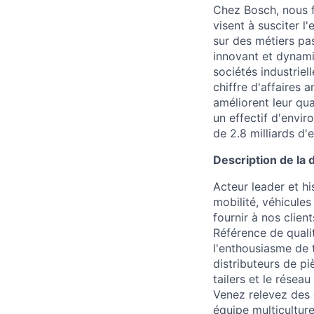
Chez Bosch, nous f
visent à susciter l
sur des métiers pa
innovant et dynami
sociétés industrie
chiffre d'affaires 
améliorent leur qua
un effectif d'envir
de 2.8 milliards d'e
Description de la d
Acteur leader et h
mobilité, véhicule
fournir à nos clien
Référence de qualit
l'enthousiasme de t
distributeurs de pi
tailers et le résea
Venez relevez des 
équipe multicultur