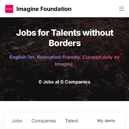
Imagine Foundation
Jobs for Talents without
Borders
English-1st. Relocation-friendly. Curated daily by
Imagine.
0 Jobs at 0 Companies
Jobs
Companies
Talent
My
alerts