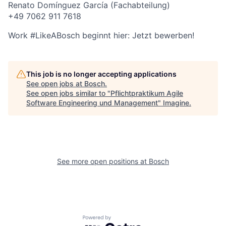
Renato Domínguez García (Fachabteilung)
+49 7062 911 7618
Work #LikeABosch beginnt hier: Jetzt bewerben!
This job is no longer accepting applications
See open jobs at
Bosch
.
See open jobs similar to "
Pflichtpraktikum Agile
Software Engineering und Management
"
Imagine
.
See more open positions at
Bosch
Powered by Getro.com