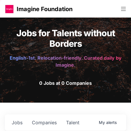
Imagine Foundation
Jobs for Talents without
Borders
English-1st. Relocation-friendly. Curated daily by
Imagine.
0 Jobs at 0 Companies
Jobs
Companies
Talent
My
alerts