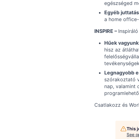
egészséged m
Egyéb juttatá
a home office-t
INSPIRE –
Inspiráló
Hűek vagyunk
hisz az átláth
felelősségváll
tevékenységek
Legnagyobb e
szórakoztató v
nap, valamint 
programlehető
Csatlakozz és Wo
This 
See o