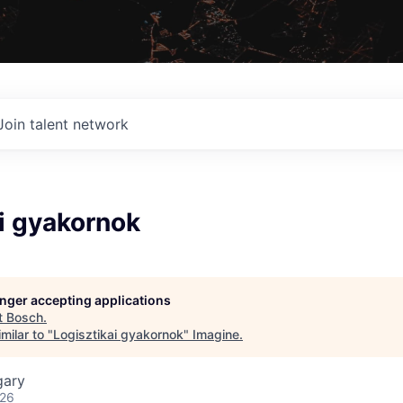
Join talent network
i gyakornok
longer accepting applications
t
Bosch
.
milar to "
Logisztikai gyakornok
"
Imagine
.
gary
026