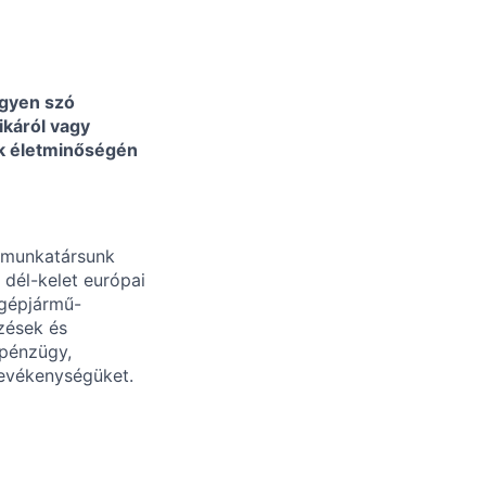
egyen szó
ikáról vagy
ek életminőségén
0 munkatársunk
 dél-kelet európai
 gépjármű-
zések és
 pénzügy,
tevékenységüket.