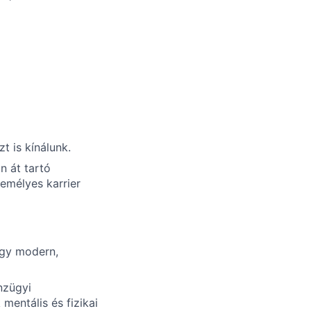
t is kínálunk.
n át tartó
zemélyes karrier
gy modern,
nzügyi
entális és fizikai