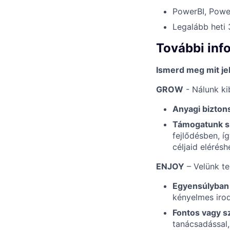
PowerBI, Power
Legalább heti
További inf
Ismerd meg mit je
GROW
- Nálunk ki
Anyagi bizton
Támogatunk sz
fejlődésben, í
céljaid elérés
ENJOY
– Velünk tel
Egyensúlyban 
kényelmes irod
Fontos vagy 
tanácsadással,