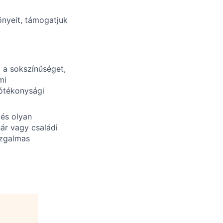
nyeit, támogatjuk
i a sokszínűséget,
mi
jótékonysági
és olyan
sár vagy családi
izgalmas