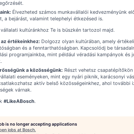
egőrzését.
saink:
Élvezheted számos munkavállalói kedvezményünk elő
, a bejárást, valamint telephelyi étkezésed is.
 vállalati kultúránkhoz Te is büszkén tartozol majd.
 az értékeinkhez:
Dolgozz olyan kultúrában, amely értékel
atóságban és a fenntarthatóságban. Kapcsolódj be társadal
alási programjainkba, mint például véradási kampányok és 
.
rősségünk a közösségünk:
Részt vehetsz csapatépítőkön 
állalati eseményeken, mint egy nyári piknik, karácsonyi vá
csatlakozhatsz aktív belső közösségeinkhez, ahol további 
ségek várnak.
rk
#LikeABosch
.
job is no longer accepting applications
pen jobs at
Bosch
.