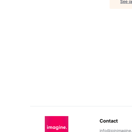
See op
Contact 
info@joinimagine