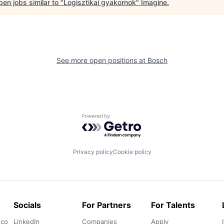
en jobs similar to "
Logisztikai gyakornok
"
Imagine
.
See more open positions at
Bosch
Powered by Getro.com
Privacy policy
Cookie policy
Socials
For Partners
For Talents
.co
LinkedIn
Companies
Apply