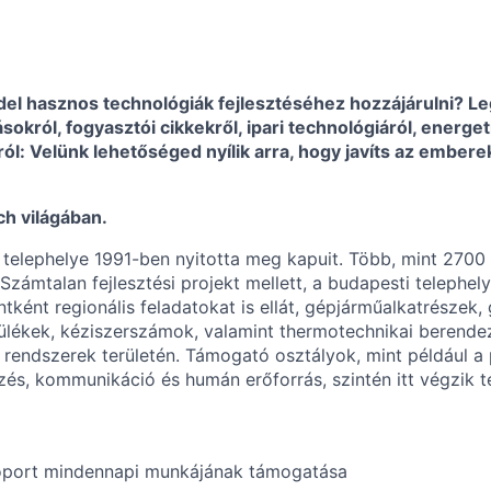
ddel hasznos technológiák fejlesztéséhez hozzájárulni? L
sokról, fogyasztói cikkekről, ipari technológiáról, energet
ól: Velünk lehetőséged nyílik arra, hogy javíts az ember
h világában.
 telephelye 1991-ben nyitotta meg kapuit. Több, mint 270
zámtalan fejlesztési projekt mellett, a budapesti telephely
ntként regionális feladatokat is ellát, gépjárműalkatrészek,
ülékek, kéziszerszámok, valamint thermotechnikai berende
 rendszerek területén. Támogató osztályok, mint például a
rzés, kommunikáció és humán erőforrás, szintén itt végzik 
soport mindennapi munkájának támogatása