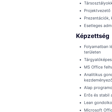
Társosztályokk
Projektvezető
Prezentációk, 
Esetleges admi
Képzettség
Folyamatban lé
területen
Tárgyalóképes
MS Office felh
Analitikus gon
kezdeményező
Alap programo
Erős és stabil
Lean gondolk
Microsoft Offi