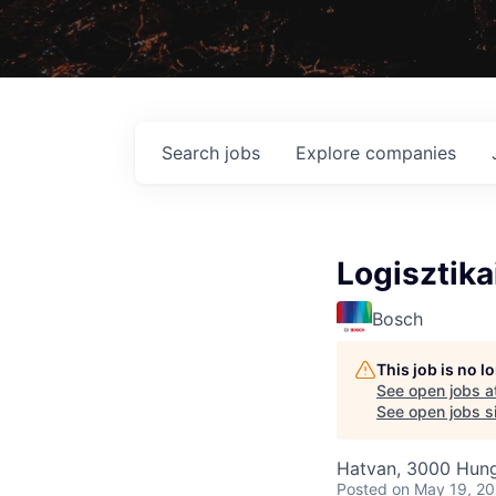
Search
jobs
Explore
companies
Logisztika
Bosch
This job is no 
See open jobs a
See open jobs si
Hatvan, 3000 Hun
Posted
on May 19, 2