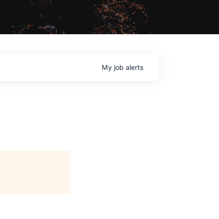
My
job
alerts