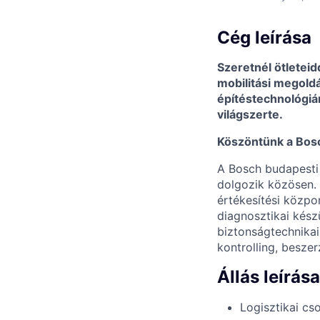
Cég leírása
Szeretnél ötletei
mobilitási megoldá
építéstechnológiár
világszerte.
Köszöntünk a Bosc
A Bosch budapesti
dolgozik közösen. S
értékesítési közpo
diagnosztikai kész
biztonságtechnikai
kontrolling, besze
Állás leírása
Logisztikai c