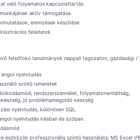
al való folyamatos kapcsolattartás
 munkájának aktív támogatása
kimutatások, elemzések készítése
nisztrációs feladatok
vő felsőfokú tanulmányok nappali tagozaton, gazdasági / l
 angol nyelvtudás
asználó szintű ismeretek
dolkodásmód, rendszerszemlélet, folyamatorientáltság,
készség, jó problémamegoldó készség
zási nyelvtudás, különösen SQL.
 angol nyelvtudás írásban és szóban.
odásmód
ce eszközök professzionális szintű használata: MS Excel 