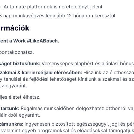
 Automate platformok ismerete előnyt jelent
 3 nap munkavégzés legalább 12 hónapon keresztül
ormációk
lent a Work #LikeABosch.
bontakozhatsz.
ságot biztosítunk:
Versenyképes alapbért és ajánlási bónusz
akmai & karriercéljaid elérésében:
Hiszünk az élethosszo
gy tanulási és fejlődési lehetőséget kínálunk a szakmai és s
hez egyaránt.
jes életet élhetsz.
tartunk:
Rugalmas munkaidőben dolgozhatsz otthonról va
áinkból egyaránt.
számunkra:
Ingyenesen biztosított egészségügyi, jogi és pé
 valamint egyéb programokkal és előadásokkal támogatjuk m