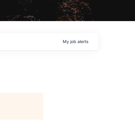
My
job
alerts