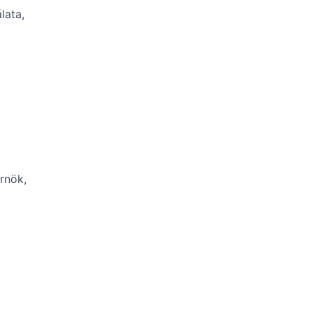
lata,
rnök,