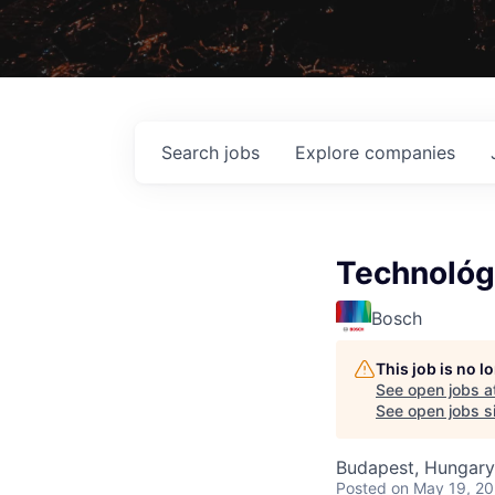
Search
jobs
Explore
companies
Technológi
Bosch
This job is no 
See open jobs a
See open jobs si
Budapest, Hungary
Posted
on May 19, 2