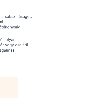
i a sokszínűséget,
mi
jótékonysági
és olyan
sár vagy családi
izgalmas