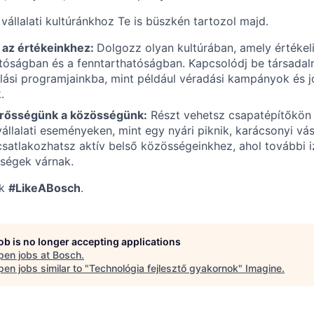
 vállalati kultúránkhoz Te is büszkén tartozol majd.
 az értékeinkhez:
Dolgozz olyan kultúrában, amely értékel
atóságban és a fenntarthatóságban. Kapcsolódj be társadal
alási programjainkba, mint például véradási kampányok és 
.
rősségünk a közösségünk:
Részt vehetsz csapatépítőkön 
állalati eseményeken, mint egy nyári piknik, karácsonyi vá
csatlakozhatsz aktív belső közösségeinkhez, ahol további 
ségek várnak.
rk
#LikeABosch
.
job is no longer accepting applications
pen jobs at
Bosch
.
en jobs similar to "
Technológia fejlesztő gyakornok
"
Imagine
.