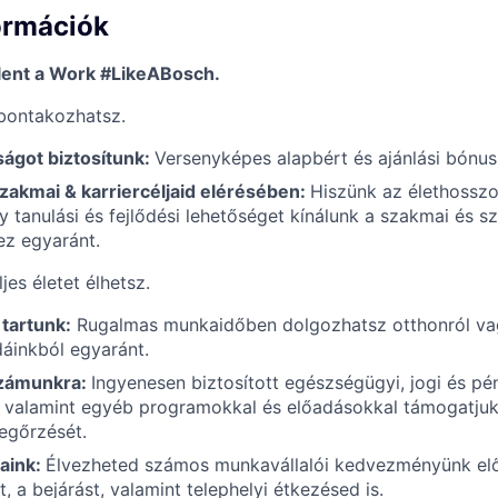
ormációk
lent a Work #LikeABosch.
bontakozhatsz.
ságot biztosítunk:
Versenyképes alapbért és ajánlási bónusz
akmai & karriercéljaid elérésében:
Hiszünk az élethosszo
gy tanulási és fejlődési lehetőséget kínálunk a szakmai és s
hez egyaránt.
jes életet élhetsz.
tartunk:
Rugalmas munkaidőben dolgozhatsz otthonról va
áinkból egyaránt.
számunkra:
Ingyenesen biztosított egészségügyi, jogi és pé
 valamint egyéb programokkal és előadásokkal támogatjuk m
egőrzését.
saink:
Élvezheted számos munkavállalói kedvezményünk elő
, a bejárást, valamint telephelyi étkezésed is.