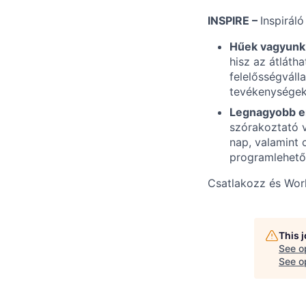
INSPIRE –
Inspiráló
Hűek vagyunk
hisz az átláth
felelősségváll
tevékenységek
Legnagyobb e
szórakoztató v
nap, valamint 
programlehető
Csatlakozz és Wo
This 
See o
See op