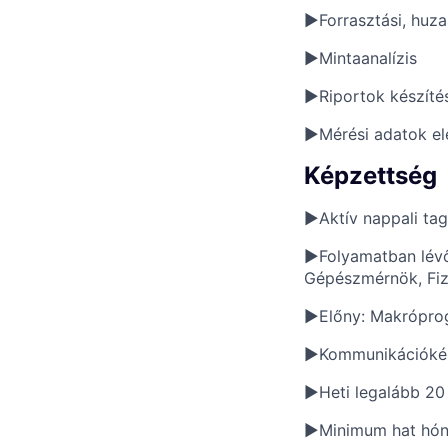
►Forrasztási, huza
►Mintaanalízis
►Riportok készíté
►Mérési adatok ele
Képzettség
►Aktív nappali tag
►Folyamatban lévő
Gépészmérnök, Fiz
►Előny: Makróprogr
►Kommunikációkép
►Heti legalább 20 
►Minimum hat hóna