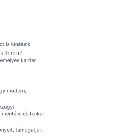
t is kínálunk.
n át tartó
zemélyes karrier
gy modern,
nzügyi
entális és fizikai
nyeit, támogatjuk