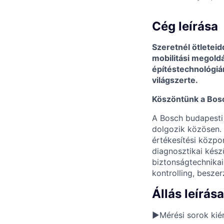
Cég leírása
Szeretnél ötletei
mobilitási megoldá
építéstechnológiár
világszerte.
Köszöntünk a Bosc
A Bosch budapesti
dolgozik közösen. S
értékesítési közpo
diagnosztikai kész
biztonságtechnikai
kontrolling, besze
Állás leírása
►Mérési sorok kié