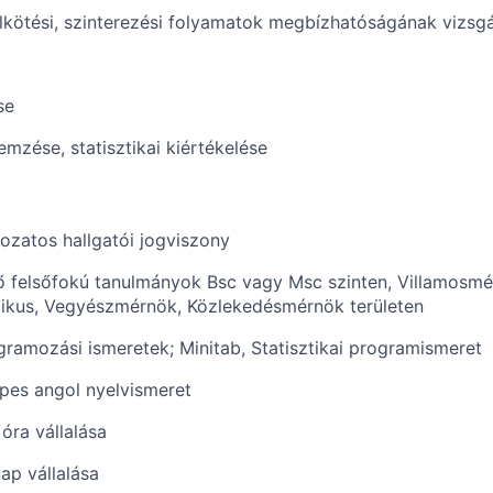
lkötési, szinterezési folyamatok megbízhatóságának vizsgá
se
mzése, statisztikai kiértékelése
ozatos hallgatói jogviszony
 felsőfokú tanulmányok Bsc vagy Msc szinten, Villamosmé
ikus, Vegyészmérnök, Közlekedésmérnök területen
amozási ismeretek; Minitab, Statisztikai programismeret
es angol nyelvismeret
óra vállalása
p vállalása