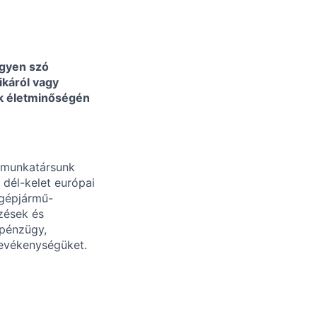
egyen szó
ikáról vagy
ek életminőségén
0 munkatársunk
 dél-kelet európai
 gépjármű-
zések és
 pénzügy,
tevékenységüket.