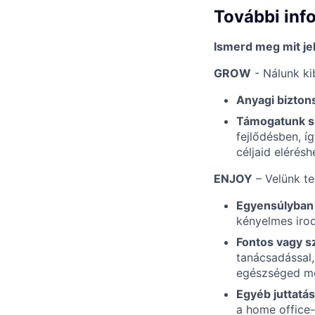
További inf
Ismerd meg mit je
GROW
- Nálunk ki
Anyagi bizton
Támogatunk sz
fejlődésben, í
céljaid elérés
ENJOY
– Velünk tel
Egyensúlyban 
kényelmes irod
Fontos vagy 
tanácsadással,
egészséged m
Egyéb juttatá
a home office-t