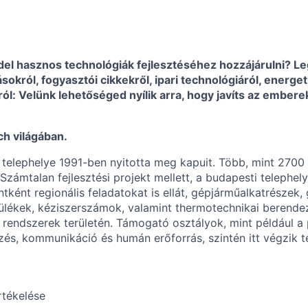
ddel hasznos technológiák fejlesztéséhez hozzájárulni? L
sokról, fogyasztói cikkekről, ipari technológiáról, energet
ól: Velünk lehetőséged nyílik arra, hogy javíts az ember
h világában.
 telephelye 1991-ben nyitotta meg kapuit. Több, mint 270
zámtalan fejlesztési projekt mellett, a budapesti telephely
ntként regionális feladatokat is ellát, gépjárműalkatrészek,
ülékek, kéziszerszámok, valamint thermotechnikai berende
 rendszerek területén. Támogató osztályok, mint például a
rzés, kommunikáció és humán erőforrás, szintén itt végzik 
rtékelése