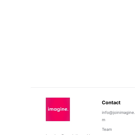
Contact 
info@joinimagine
m
Team