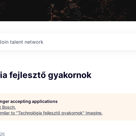
Join talent network
a fejlesztő gyakornok
longer accepting applications
t
Bosch
.
milar to "
Technológia fejlesztő gyakornok
"
Imagine
.
026