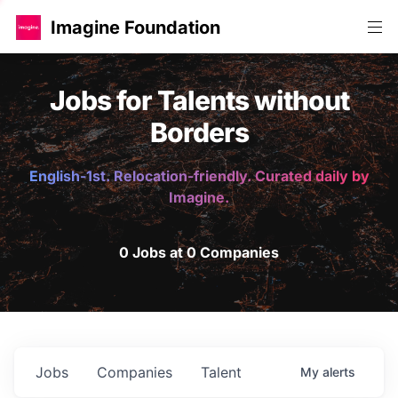
Imagine Foundation
Jobs for Talents without
Borders
English-1st. Relocation-friendly. Curated daily by
Imagine.
0 Jobs at 0 Companies
Jobs
Companies
Talent
My
alerts