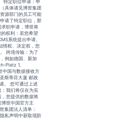
。 特定职位申请：申
（具体请见博世集团
资源部门的员工可能
申请了特定职位，那
回求职申请，博世将
您的权利：若您希望
MS系统提出申请。
享有知情权、决定权，您
。 跨境传输：为了
，例如德国、新加
atz 1,
理（博世中国与数据接收方
路圣斯蒂芬大厦 邮政
邀请。 您可通过上述
息：我们将仅在为实
后，您提供的数据将
问博世中国官方主
博世集团法人清单：
隐私声明中获取现阶