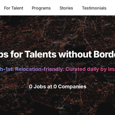
For Talent
Programs
Stories
Testimonials
bs for Talents without Bord
h-1st. Relocation-friendly. Curated daily by I
0 Jobs at 0 Companies