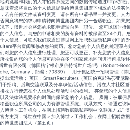
地浏览器和我们的人才招募系统之间的数据传输通过https加密
意味着您将自己的个人信息提供给博世集团旗下相应的法律实体
，若有任何文件或资料变更，请在所有申请书里一并变更。人力
否同意将您的求职申请转向博世集团内部另一合适职位。如果您
况下，博世才会将您的求职申请转向另一职位。 您可以随时撤
的个人信息。与您的申请相关的所有资料将被保留至24个月。
个人信息，可联系我们或通过博世网上招聘数据隐私声明中的BK
ecruiters平台查阅和修改您的简历。您对您的个人信息的处理
们对您的个人信息进行处理。您还可以更正、补充您的个人信息
所收集的您的个人信息可能会在多个国家或地区间进行跨境转移
世有限公司（德国格宁根市罗伯特博世广场1号（Robert-Bosch-Pl
hillerhohe, Germany，邮编：70839），用于集团统一招聘管
出境活动； 英国：SmartRecruiters（英国伯克郡温莎亚瑟
U），用于招聘、后期交流联系及分享职位/活动信息、潜在人才社区
接收方行使您在个人信息处理活动中的权利。 存储您的个人信
以及法律法规要求的时间内保留您的个人信息。 雇佣：被雇佣
移至职位所属公司的人力资源管理系统。联系方式： 请通过访
入博世＞工作机会，在网上招聘数据隐私声明中“9.联系方式” 
官方主页：博世在中国＞加入博世＞工作机会，在网上招聘数据
的博世集团法人（第五页）