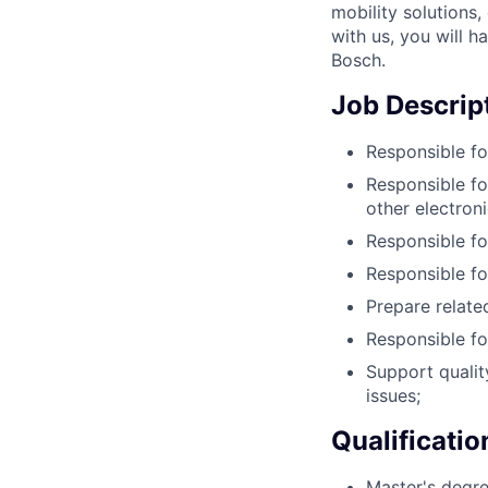
mobility solutions
with us, you will h
Bosch.
Job Descrip
Responsible fo
Responsible fo
other electron
Responsible fo
Responsible fo
Prepare relate
Responsible fo
Support qualit
issues;
Qualificatio
Master's degre