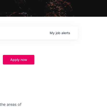
My
job
alerts
Apply now
the areas of