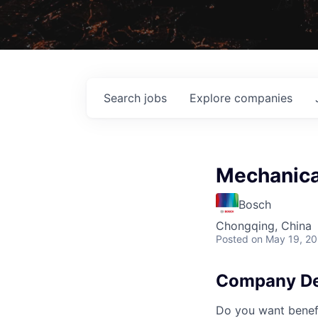
Search
jobs
Explore
companies
Mechanica
Bosch
Chongqing, China
Posted
on May 19, 2
Company De
Do you want benefi