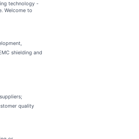
ding technology -
be. Welcome to
elopment,
 EMC shielding and
suppliers;
stomer quality
ing or