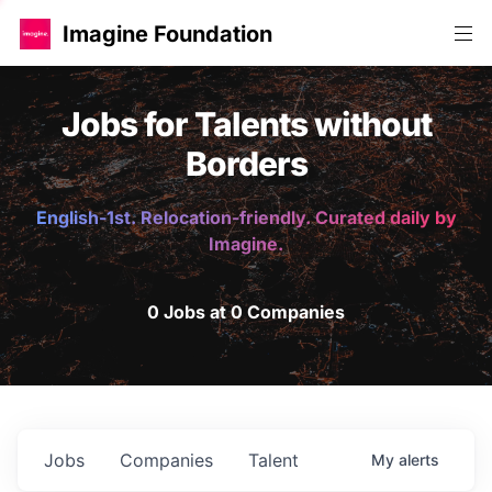
Imagine Foundation
Jobs for Talents without
Borders
English-1st. Relocation-friendly. Curated daily by
Imagine.
0 Jobs at 0 Companies
Jobs
Companies
Talent
My
alerts