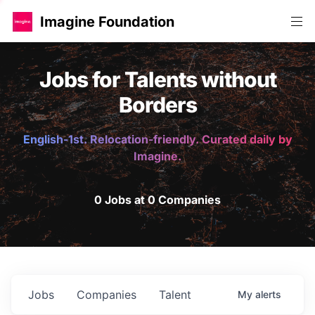
Imagine Foundation
Jobs for Talents without
Borders
English-1st. Relocation-friendly. Curated daily by
Imagine.
0 Jobs at 0 Companies
Jobs
Companies
Talent
My
alerts