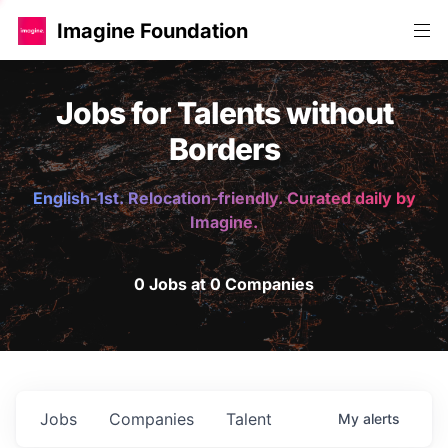
Imagine Foundation
Jobs for Talents without
Borders
English-1st. Relocation-friendly. Curated daily by
Imagine.
0 Jobs at 0 Companies
Jobs
Companies
Talent
My
alerts