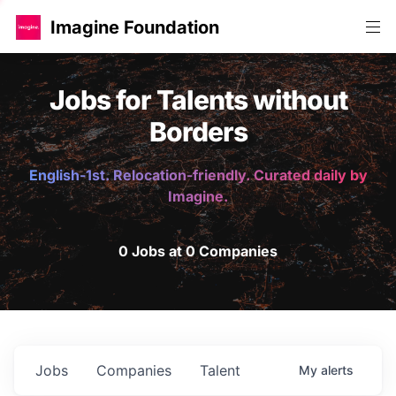
Imagine Foundation
Jobs for Talents without
Borders
English-1st. Relocation-friendly. Curated daily by
Imagine.
0 Jobs at 0 Companies
Jobs
Companies
Talent
My
alerts