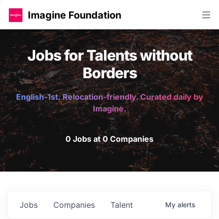
Imagine Foundation
Jobs for Talents without
Borders
English-1st. Relocation-friendly. Curated daily by
Imagine.
0 Jobs at 0 Companies
Jobs
Companies
Talent
My
alerts