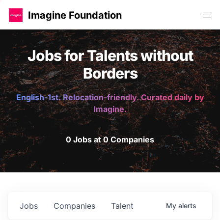
Imagine Foundation
Jobs for Talents without
Borders
English-1st. Relocation-friendly. Curated daily by
Imagine.
0 Jobs at 0 Companies
Jobs
Companies
Talent
My
alerts