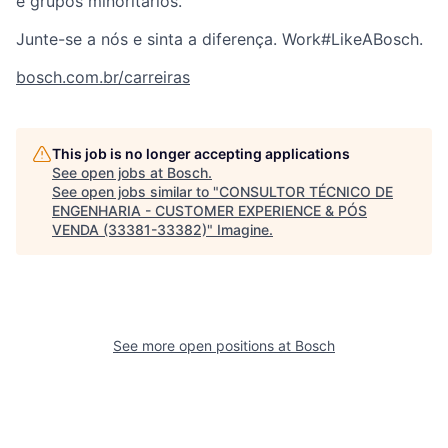
e grupos minoritários.
Junte-se a nós e sinta a diferença. Work#LikeABosch.
bosch.com.br/carreiras
This job is no longer accepting applications
See open jobs at
Bosch
.
See open jobs similar to "
CONSULTOR TÉCNICO DE
ENGENHARIA - CUSTOMER EXPERIENCE & PÓS
VENDA (33381-33382)
"
Imagine
.
See more open positions at
Bosch