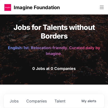
Imagine Foundation
Jobs for Talents without
Borders
English-1st. Relocation-friendly. Curated daily by
Imagine.
0 Jobs at 0 Companies
Jobs
Companies
Talent
My
alerts