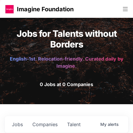
Imagine Foundation
Jobs for Talents without
Borders
English-1st. Relocation-friendly. Curated daily by
Imagine.
0 Jobs at 0 Companies
Jobs
Companies
Talent
My
alerts