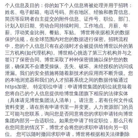
个人信息及目的：你的如下个人信息将被处理并用于招聘：
姓名、电子邮箱、电话号码、所在地区、经验和教育信息、
简历等应聘者自主提交的附件信息、证件号、职位、部门、
计划入职日期、劳动合同持续时间、工作地点、月薪、年
薪、浮动奖金比例、餐贴、车贴。 博世将依据相关的数据
保护法规，在全球范围内对您的数据进行保密。招聘流程
中，您的个人信息只有在必须时才会被提供给博世以外的第
三方机构(如代理机构)。博世精心挑选了第三方机构并与之
签订了保密合同。博世采取了种种保密措施以保护您的数
据，确保其不会遭受操纵、丢失、破坏、未经授权的访问或
泄漏。我们的安全措施将随着新技术的应用而不断升级。您
的本地浏览器和我们的人才招募系统之间的数据传输通过
https加密。 特定职位申请：申请博世集团的职位就意味着
您将自己的个人信息提供给博世集团旗下相应的法律实体
（具体请见博世集团法人清单）。请注意，若有任何文件或
资料变更，请在所有申请书里一并变更。人力资源部门的员
工可能与您联系，询问您是否同意将您的求职申请转向博世
集团内部另一合适职位。如果您申请了特定职位，那么只有
在您同意的情况下，博世才会将您的求职申请转向另一职
位。 您可以随时撤回求职申请，博世将根据相关法律删除