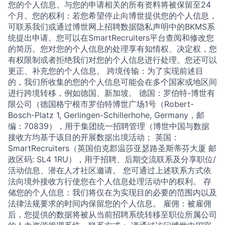
您的个人信息。与您的申请相关的所有资料将被保留至24
个月。您的权利：若您希望停止向博世提供您的个人信息，
可联系我们或通过博世网上招聘数据隐私声明中的BKMS系
统提出申请。您可以在SmartRecruiters平台查阅和修改您
的简历。您对您的个人信息的处理享有知情权、决定权，您
有权限制或者拒绝我们对您的个人信息进行处理。您还可以
更正、补充您的个人信息。 跨境传输：为了实现前述目
的，我们所收集的您的个人信息可能会在多个国家或地区间
进行跨境转移，例如德国、新加坡。 德国：罗伯特-博世有
限公司（德国格宁根市罗伯特博世广场1号（Robert-
Bosch-Platz 1, Gerlingen-Schillerhohe, Germany，邮
编：70839），用于集团统一招聘管理（博世中国与数据
接收方均基于该目的开展数据出境活动； 英国：
SmartRecruiters（英国伯克郡温莎亚瑟路圣斯蒂芬大厦 邮
政区码: SL4 1RU），用于招聘、后期交流联系及分享职位/
活动信息、潜在人才社区邀请。 您可通过上述联系方式依
法向境外接收方行使您在个人信息处理活动中的权利。 存
储您的个人信息：我们将仅在为实现目的必要的范围内以及
法律法规要求的时间内保留您的个人信息。 雇佣：被雇佣
后，您提供的数据将被从当前招聘系统转移至职位所属公司