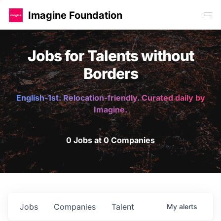
Imagine Foundation
Jobs for Talents without
Borders
English-1st. Relocation-friendly. Curated daily by
Imagine.
0 Jobs at 0 Companies
Jobs
Companies
Talent
My
alerts