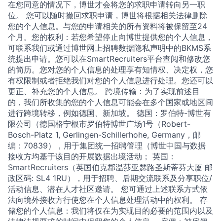
在您同意的情况下，博世才会将您的求职申请转向另一职
位。 您可以随时撤回求职申请，博世将根据相关法律删除
您的个人信息。与您的申请相关的所有资料将被保留至24
个月。您的权利：若您希望停止向博世提供您的个人信息，
可联系我们或通过博世网上招聘数据隐私声明中的BKMS系
统提出申请。您可以在SmartRecruiters平台查阅和修改您
的简历。您对您的个人信息的处理享有知情权、决定权，您
有权限制或者拒绝我们对您的个人信息进行处理。您还可以
更正、补充您的个人信息。 跨境传输：为了实现前述目
的，我们所收集的您的个人信息可能会在多个国家或地区间
进行跨境转移，例如德国、新加坡。 德国：罗伯特-博世有
限公司（德国格宁根市罗伯特博世广场1号（Robert-
Bosch-Platz 1, Gerlingen-Schillerhohe, Germany，邮
编：70839），用于集团统一招聘管理（博世中国与数据
接收方均基于该目的开展数据出境活动； 英国：
SmartRecruiters（英国伯克郡温莎亚瑟路圣斯蒂芬大厦 邮
政区码: SL4 1RU），用于招聘、后期交流联系及分享职位/
活动信息、潜在人才社区邀请。 您可通过上述联系方式依
法向境外接收方行使您在个人信息处理活动中的权利。 存
储您的个人信息：我们将仅在为实现目的必要的范围内以及