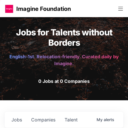
Imagine Foundation
Jobs for Talents without
Borders
English-1st. Relocation-friendly. Curated daily by
Imagine.
0 Jobs at 0 Companies
Jobs
Companies
Talent
My
alerts