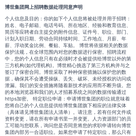
博世集团网上招聘数据处理同意声明
个人信息及目的：你的如下个人信息将被处理并用于招聘：
姓名、电子邮箱、电话号码、所在地区、经验和教育信息、
简历等应聘者自主提交的附件信息、证件号、职位、部门、
计划入职日期、劳动合同持续时间、工作地点、月薪、年
薪、浮动奖金比例、餐贴、车贴。 博世将依据相关的数据
保护法规，在全球范围内对您的数据进行保密。招聘流程
中，您的个人信息只有在必须时才会被提供给博世以外的第
三方机构(如代理机构)。博世精心挑选了第三方机构并与之
签订了保密合同。博世采取了种种保密措施以保护您的数
据，确保其不会遭受操纵、丢失、破坏、未经授权的访问或
泄漏。我们的安全措施将随着新技术的应用而不断升级。您
的本地浏览器和我们的人才招募系统之间的数据传输通过
https加密。 特定职位申请：申请博世集团的职位就意味着
您将自己的个人信息提供给博世集团旗下相应的法律实体
（具体请见博世集团法人清单）。请注意，若有任何文件或
资料变更，请在所有申请书里一并变更。人力资源部门的员
工可能与您联系，询问您是否同意将您的求职申请转向博世
集团内部另一合适职位。如果您申请了特定职位，那么只有