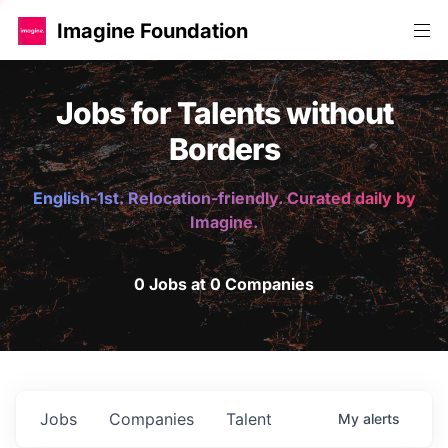
Imagine Foundation
Jobs for Talents without
Borders
English-1st. Relocation-friendly. Curated daily by
Imagine.
0 Jobs at 0 Companies
Jobs
Companies
Talent
My
alerts