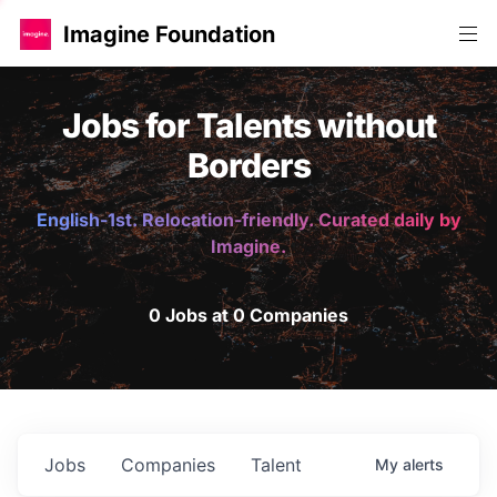
Imagine Foundation
Jobs for Talents without
Borders
English-1st. Relocation-friendly. Curated daily by
Imagine.
0 Jobs at 0 Companies
Jobs
Companies
Talent
My
alerts