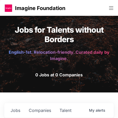
Imagine Foundation
Jobs for Talents without
Borders
English-1st. Relocation-friendly. Curated daily by
Imagine.
0 Jobs at 0 Companies
Jobs
Companies
Talent
My
alerts